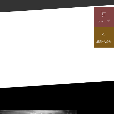

ショップ

最新作紹介