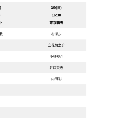
)
3/9(日)
0
16:30
ト
東京曠野
載
村瀬歩
立花慎之介
小林裕介
谷口賢志
内田彩