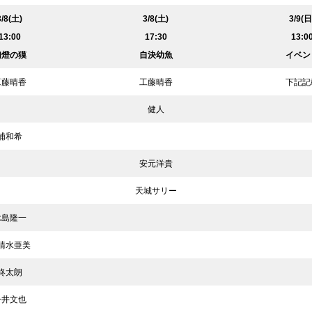
3/8(土)
3/8(土)
3/9(日
13:00
17:30
13:0
幻燈の獏
自決幼魚
イベン
工藤晴香
工藤晴香
下記記
健人
浦和希
安元洋貴
天城サリー
木島隆一
清水亜美
柊太朗
今井文也