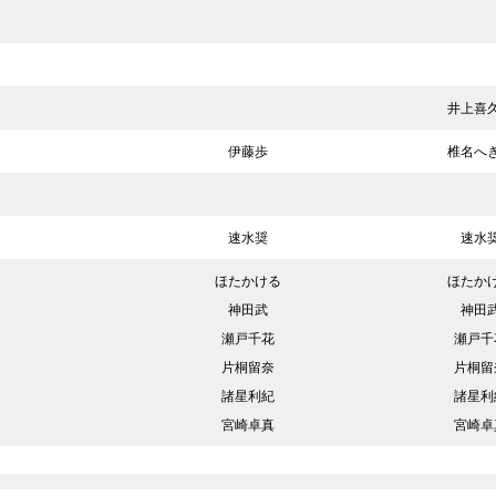
井上喜
伊藤歩
椎名へ
速水奨
速水
ほたかける
ほたか
神田武
神田
瀬戸千花
瀬戸千
片桐留奈
片桐留
諸星利紀
諸星利
宮崎卓真
宮崎卓