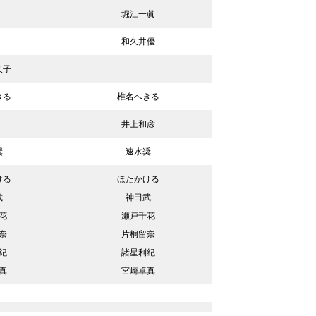
堀江一眞
和久井優
久子
きる
椎名へきる
井上和彦
奨
速水奨
ける
ほたかける
武
神田武
花
瀬戸千花
奈
片桐留奈
紀
諸星利紀
真
宮崎卓真