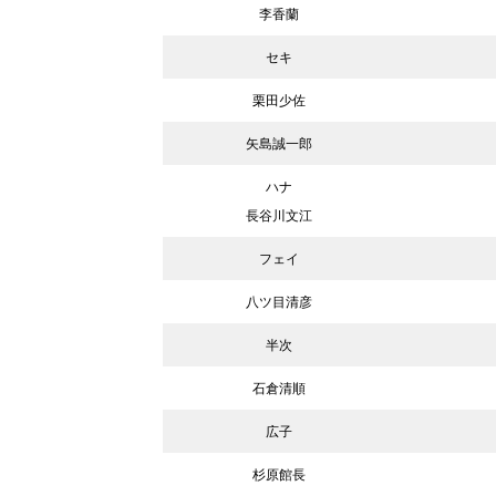
李香蘭
セキ
栗田少佐
矢島誠一郎
ハナ
長谷川文江
フェイ
八ツ目清彦
半次
石倉清順
広子
杉原館長