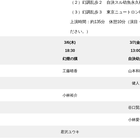
（２）幻調乱歩２ 自決スル幼魚永久
（３）幻調乱歩３ 東京ニュートロン
上演時間：約135分 休憩10分（演
ださい。）
3/6(木)
3/7(金
18:30
13:0
幻燈の獏
自決幼
工藤晴香
山本和
健人
小林裕介
谷口賢
小林愛
君沢ユウキ