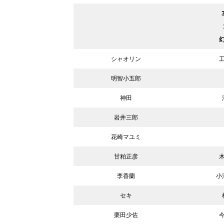
シャオリン
明智小五郎
神田
岩井三郎
花崎マユミ
甘粕正彦
李香蘭
小
セキ
栗田少佐