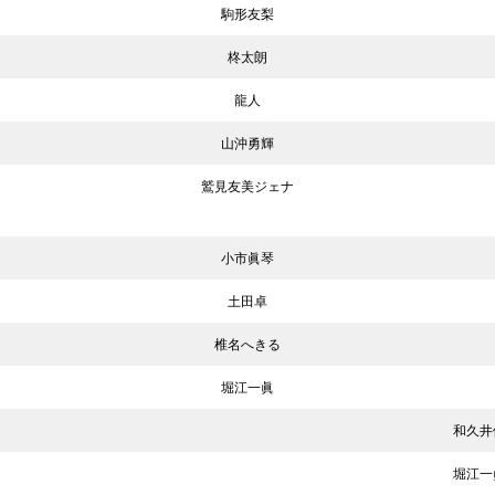
駒形友梨
柊太朗
龍人
山沖勇輝
鷲見友美ジェナ
小市眞琴
土田卓
椎名へきる
堀江一眞
和久井
堀江一