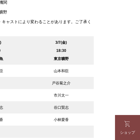
機関
曠野
目・キャストにより変わることがあります。ご了承く
)
3/7(金)
0
18:30
魚
東京曠野
臣
山本和臣
戸谷菊之介
市川太一
志
谷口賢志
香
小林愛香

ショップ