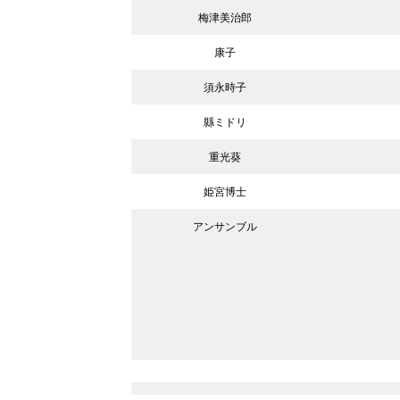
梅津美治郎
康子
須永時子
縣ミドリ
重光葵
姫宮博士
アンサンブル