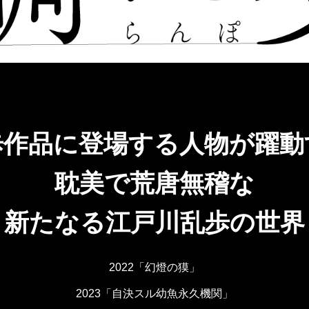
歩作品に登場する人物が躍動
耽美で荒唐無稽な
新たなる江戸川乱歩の世界
2022「幻燈の獏」
2023「自決スル幼魚永久機関」